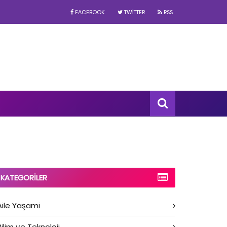
FACEBOOK
TWITTER
RSS
KATEGORILER
Aile Yaşami
Bilim ve Teknoloji