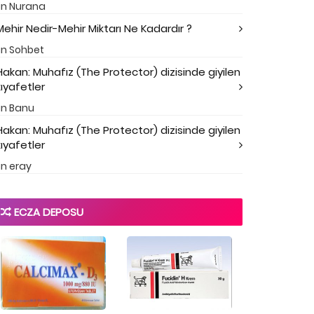
in
Nurana
Mehir Nedir-Mehir Miktarı Ne Kadardır ?
in
Sohbet
Hakan: Muhafız (The Protector) dizisinde giyilen
kıyafetler
in
Banu
Hakan: Muhafız (The Protector) dizisinde giyilen
kıyafetler
in
eray
ECZA DEPOSU