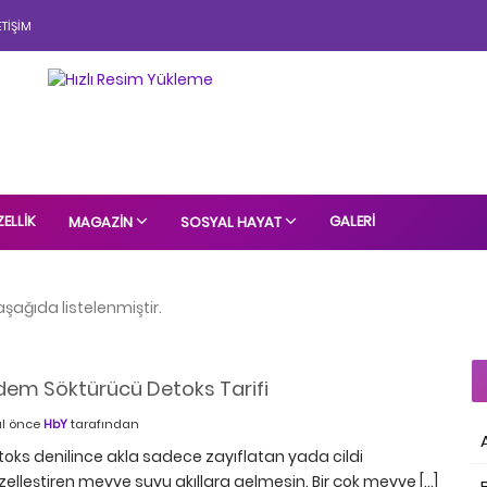
ETIŞIM
ELLIK
GALERI
MAGAZIN
SOSYAL HAYAT
aşağıda listelenmiştir.
em Söktürücü Detoks Tarifi
yıl önce
HbY
tarafından
toks denilince akla sadece zayıflatan yada cildi
elleştiren meyve suyu akıllara gelmesin. Bir çok meyve […]