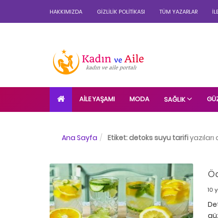
HAKKIMIZDA
GIZLILIK POLITIKASI
TÜM YAZARLAR
İL
AILE YAŞAMI
MODA
GÜZ
SAĞLIK
Ana Sayfa
Etiket:
detoks suyu tarifi
yazıları 
Öd
10 
De
güz