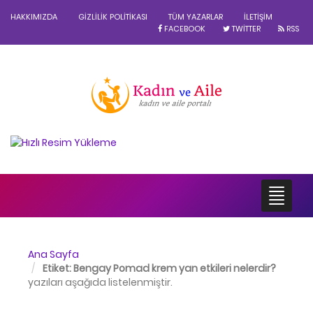
HAKKIMIZDA
GIZLILIK POLITIKASI
TÜM YAZARLAR
İLETIŞIM
FACEBOOK
TWITTER
RSS
Ana Sayfa
Etiket:
Bengay Pomad krem yan etkileri nelerdir?
yazıları aşağıda listelenmiştir.