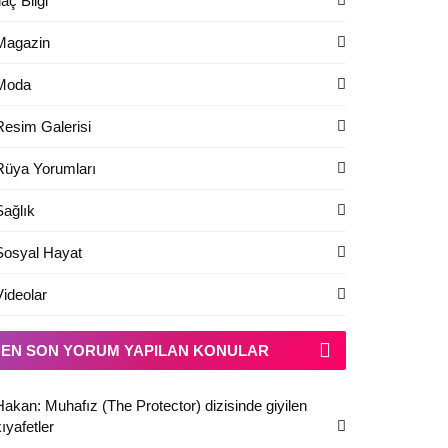
laç Bilgi
Magazin
Moda
Resim Galerisi
Rüya Yorumları
Sağlık
Sosyal Hayat
Videolar
EN SON YORUM YAPILAN KONULAR
Hakan: Muhafız (The Protector) dizisinde giyilen
ıyafetler