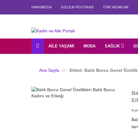
HAKKIMIZDA
GIZLILIK POLITIKASI
TÜM YAZARLAR
AILE YAŞAMI
MODA
SAĞLIK
G
Ana Sayfa
Etiket:
Balık Burcu Genel Özellikl
Ba
Er
9 yı
Bal
tar