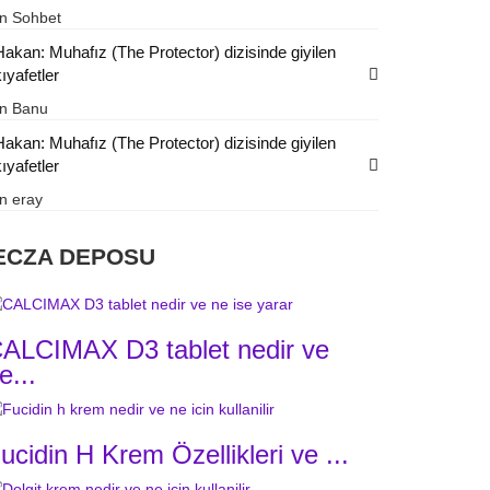
in
Sohbet
Hakan: Muhafız (The Protector) dizisinde giyilen
ıyafetler
in
Banu
Hakan: Muhafız (The Protector) dizisinde giyilen
ıyafetler
in
eray
ECZA DEPOSU
ALCIMAX D3 tablet nedir ve
e...
ucidin H Krem Özellikleri ve ...