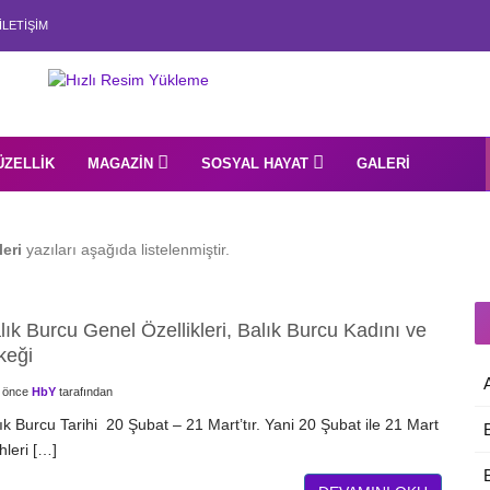
İLETIŞIM
ÜZELLIK
MAGAZIN
SOSYAL HAYAT
GALERI
eri
yazıları aşağıda listelenmiştir.
lık Burcu Genel Özellikleri, Balık Burcu Kadını ve
keği
l önce
HbY
tarafından
ık Burcu Tarihi 20 Şubat – 21 Mart’tır. Yani 20 Şubat ile 21 Mart
ihleri […]