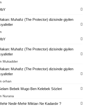
in
HbY
Hakan: Muhafız (The Protector) dizisinde giyilen
ıyafetler
in
HbY
Hakan: Muhafız (The Protector) dizisinde giyilen
ıyafetler
in
Mukadder
Hakan: Muhafız (The Protector) dizisinde giyilen
ıyafetler
in
orhan
Selam Bebek Mugo Ben Kelebek Sözleri
in
Nurana
Mehir Nedir-Mehir Miktarı Ne Kadardır ?