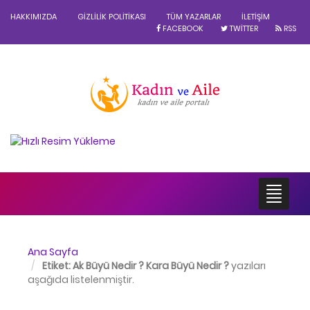
HAKKIMIZDA
GIZLILIK POLITIKASI
TÜM YAZARLAR
İLETIŞIM
FACEBOOK
TWITTER
RSS
Ana Sayfa
Etiket:
Ak Büyü Nedir ? Kara Büyü Nedir ?
yazıları
aşağıda listelenmiştir.