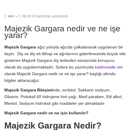
-
08.09.18 tarihinde yayınlandı.
HbY
Majezik Gargara nedir ve ne işe
yarar?
Majezik Gargara
ağız yoluyla ağızda çalkalanarak uygulanan bir
ilaçtır. Diş ve diş eti iltihap ve ağrılarının giderilmesinde büyük etki
gösteren Majezik Gargara diş tedavileri esnasında koruyucu
olarak da uygulanmaktadır. Sizlere bu yazımızda
kadinveaile.net
olarak Majezik Gargara nedir ve ne işe yarar? başlığı altında
bilgiler aktaracağız.
Majezik Gargara Bileşimi
nde; sorbitol, Sakkarin sodyum,
Gliserin, Polioksil 40 hidrojene hint yağı, Metil paraben, Etil alkol,
Mentol, Sodyum hidroksit gibi maddeler yer almaktadır.
Majezik Gargara nedir ve ne için kullanılır?
Majezik Gargara Nedir?