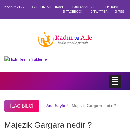
HAKKIMIZDA
GIZLILIK POLITIKASI
TÜM YAZARLAR
İLETIŞIM
FACEBOOK
TWITTER
RSS
Ana Sayfa
Majezik Gargara nedir ?
İLAÇ BILGI
Majezik Gargara nedir ?