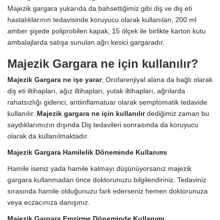
Majezik gargara yukarıda da bahsettiğimiz gibi diş ve diş eti
hastalıklarının tedavisinde koruyucu olarak kullanılan, 200 ml
amber şişede poliprobilen kapak, 15 ölçek ile birlikte karton kutu
ambalajlarda satışa sunulan ağrı kesici gargaradır.
Majezik Gargara ne için kullanılır?
Majezik Gargara ne işe yarar
; Orofarenjiyal alana da bağlı olarak
diş eti iltihapları, ağız iltihapları, yutak iltihapları, ağrılarda
rahatsızlığı giderici, antiinflamatuar olarak semptomatik tedavide
kullanılır.
Majezik gargara ne için kullanılır
dediğimiz zaman bu
saydıklarımızın dışında Diş tedavileri sonrasında da koruyucu
olarak da kullanılmaktadır.
Majezik Gargara Hamilelik Döneminde Kullanımı
Hamile iseniz yada hamile kalmayı düşünüyorsanız majezik
gargara kullanmadan önce doktorunuzu bilgilendiriniz. Tedaviniz
sırasında hamile olduğunuzu fark ederseniz hemen doktorunuza
veya eczacınıza danışınız.
Majezik Gargara Emzirme Döneminde Kullanımı