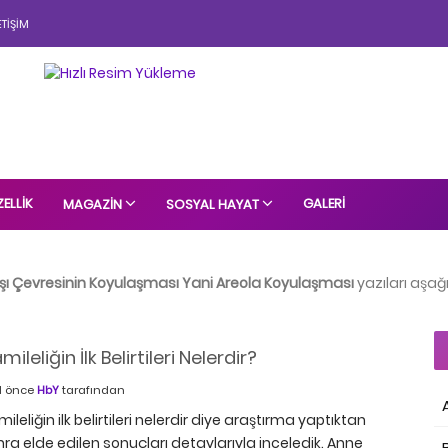
ETIŞIM
ELLIK
GALERI
MAGAZIN
SOSYAL HAYAT
Başı Çevresinin Koyulaşması Yani Areola Koyulaşması
yazıları aşağı
mileliğin İlk Belirtileri Nelerdir?
ıl önce
HbY
tarafından
ileliğin ilk belirtileri nelerdir diye araştırma yaptıktan
ra elde edilen sonuçları detaylarıyla inceledik. Anne