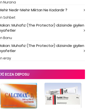
in
Nurana
Mehir Nedir-Mehir Miktarı Ne Kadardır ?
in
Sohbet
Hakan: Muhafız (The Protector) dizisinde giyilen
kıyafetler
in
Banu
Hakan: Muhafız (The Protector) dizisinde giyilen
kıyafetler
in
eray
ECZA DEPOSU