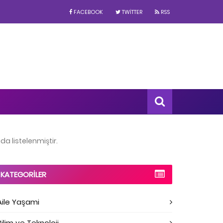
FACEBOOK
TWITTER
RSS
da listelenmiştir.
KATEGORILER
Aile Yaşami
Bilim ve Teknoloji