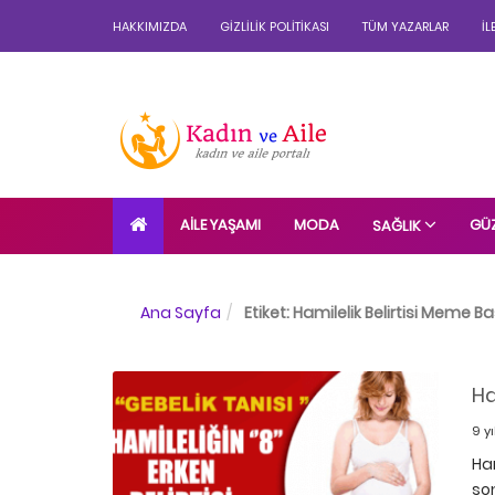
HAKKIMIZDA
GIZLILIK POLITIKASI
TÜM YAZARLAR
İL
AILE YAŞAMI
MODA
GÜZ
SAĞLIK
Ana Sayfa
Etiket:
Hamilelik Belirtisi Meme 
Ha
9 y
Ham
son